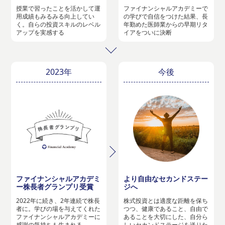
授業で習ったことを活かして運
ファイナンシャルアカデミーで
用成績もみるみる向上してい
の学びで自信をつけた結果、長
く。自らの投資スキルのレベル
年勤めた医師業からの早期リタ
アップを実感する
イアをついに決断
2023年
今後
ファイナンシャルアカデミ
より自由なセカンドステー
ー株長者グランプリ受賞
ジへ
2022年に続き、2年連続で株長
株式投資とは適度な距離を保ち
者に。学びの場を与えてくれた
つつ、健康であること、自由で
ファイナンシャルアカデミーに
あることを大切にした、自分ら
感謝の気持ちも生まれる
しいセカンドステージを送りた