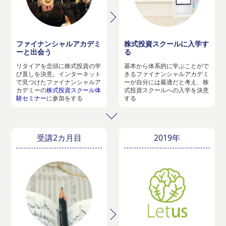
ファイナンシャルアカデミ
株式投資スクールに入学す
ーと出会う
る
リタイアを念頭に株式投資の学
基本から体系的に学ぶことがで
び直しを決意。インターネット
きるファイナンシャルアカデミ
で見つけたファイナンシャルア
ーが自分には最適だと考え、株
カデミーの
株式投資スクール体
式投資スクールへの入学を決意
験セミナー
に参加をする
する
受講2カ月目
2019年