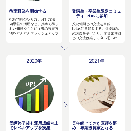
教室授業を開始する
受講生・卒業生限定コミュ
ニティLetusに参加
投資情報の取り方、分析方法、
四季報の活用など、授業で得ら
投資仲間との交流を目的に
れた知識をもとに従来の投資方
Letusに参加をする。外部講師
法をどんどんブラッシュアップ
の講義を受けたり、投資家仲間
との交流は楽しく良い思い出に
2020年
2021年
受講終了後も運用成績向上
長年続けてきた医師を辞
でレベルアップを実感
め、専業投資家となる