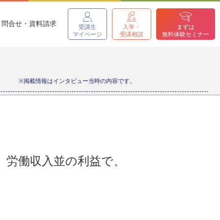
問合せ・資料請求
受講生
入学・
まずは
マイページ
受講相談
無料体験セミナー
※掲載情報はインタビュー当時の内容です。
。労働収入並の利益で、