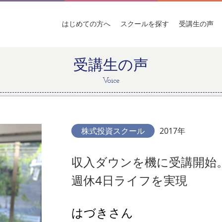
はじめての
方へ
スクールを
探す
受講生
の声
受講生の声
Voice
株式投資スクール
2017年
収入ダウンを機に受講開始
週休4日ライフを実現
はづきさん