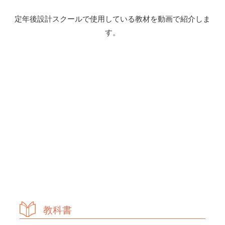
study 1 公的年金制度の仕組み
定年後設計スクールで使用している教材を動画で紹介しま
4-1-1 公的年金制度の現状
す。
4-1-2 公的年金制度の全体像
4-1-3 年金スタートは生年月日によって異なる
4-1-4 年金受給のケーススタディ
study 2 年齢や立場の変化と公的年金
4-2-1 配偶者の死亡と公的年金
4-2-2 女性の環境変化と公的年金
4-2-3 転職と公的年金
4-2-4 熟年離婚と公的年金
study 3 自分の年金受給額を知る
4-3-1 ねんきん定期便を確認しよう
4-3-2 「ねんきんネット」を活用しよう
教科書
vol.5 年金受給額を増やすには