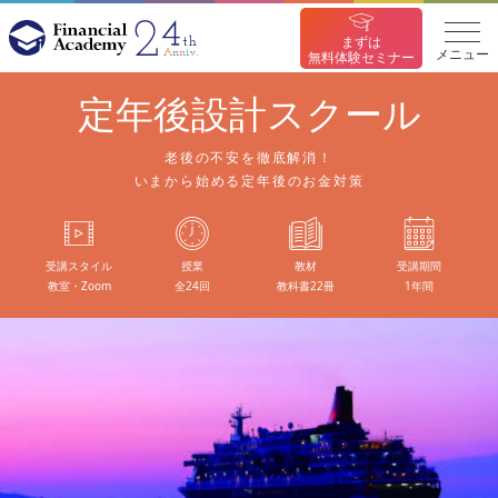
まずは
メニュー
無料体験セミナー
定年後設計スクール
老後の不安を徹底解消！
いまから始める定年後のお金対策
受講スタイル
授業
教材
受講期間
教室・Zoom
全24回
教科書22冊
1年間