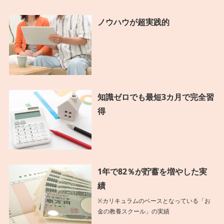
ノウハウが超実践的
知識ゼロでも最短3カ月で完全習
得
1年で82％が貯蓄を増やした実
績
※カリキュラムのベースとなっている「お
金の教養スクール」の実績