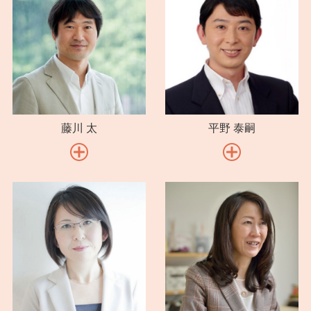
8-1-2 早期退職制度
8-1-3 定年後の働き方の3つのパターン
8-1-4 知っておきたい雇用保険
8-1-5 副業で収入を増やす
study 2 定年起業という選択肢
8-2-1 定年起業のメリット
藤川 太
平野 泰嗣
8-2-2 個人事業主か法人設立か
8-2-3 起業に向いている人、向いていない人
vol.9 老後の生きがいを考える
study 1 生きがいについて考える
9-1-1 どのようなときに生きがいを感じるか
study 2 仕事以外の活動について考える
9-2-1 定年後に続けられる趣味を持つ
9-2-2 生涯学習活動