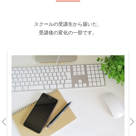
14-1-1 投資信託の基本
14-1-2 投資信託の主な種類と選び方
14-1-3 選ぶべきではない投資信託
スクールの受講生から届いた、
受講後の変化の一部です。
study 2 証券投資と税金
14-2-1 証券投資の税金
14-2-2 「NISA」「iDeCo」を賢く使おう
vol.15 不動産投資
study 1 不動産投資とは何か
15-1-1 不動産投資とは
15-1-2 不動産投資の世界で何が起きているのか
15-1-3 不動産投資の様々なタイプ
15-1-4 不動産投資のケーススタディ
15-1-5 定年後にこそ不動産投資が向いている理由
study 2 自宅を兼ねて収益を得る方法