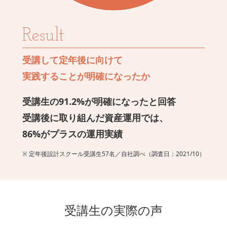
12-2-1 リフォームの目安
12-2-2 バリアフリーリフォームに関する制度
12-2-3 リフォームの進め方
Result
12-2-4 高齢期の住まいの資金計画
受講して定年後に向けて
vol.13 資産運用の基本
実践することが明確になったか
study 1 定年後と資産運用の必要性
受講生の91.2%が明確になったと回答
13-1-1 定年後にこそ資産運用が必要な理由
受講後に取り組んだ資産運用では、
13-1-2 お金が流れる5つの島
86%がプラスの運用実績
study 2 資産運用の基本
※ 定年後設計スクール受講生57名／自社調べ（調査日：2021/10）
13-2-1 リスクについて考える
13-2-2 リスクを減らすためのポートフォリオ戦略
vol.14 投資信託と税金
受講生の実際の声
study 1 投資信託