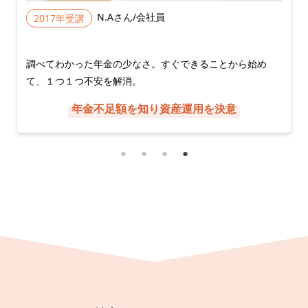
15-2-1 収益マイホーム
会社員
高田 智子さん
2017年受講
15-2-2 収益不動産で相続税対策
さ。すぐできることから始め
漠然と感じていた将来の不安。
vol.16 医療と長生きリスク
わるのだと実感。
study 1 老後の健康と医療を考える
知り資産運用を決意
年金不足を把握しi
16-1-1 医療にかかるお金
16-1-2 老後の医療の現実と心構え
study 2 公的健康保険制度の仕組み
16-2-1 いざというとき知っておきたい公的制度
16-2-2 定年後の健康保険の変化
vol.17 介護の現実を知る
study 1 公的介護保険の仕組み
17-1-1 介護の現状と公的介護保険の仕組み
17-1-2 公的介護サービスの内容