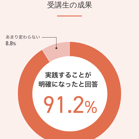
受講生の成果
vol.11 定年後のマイホームとの付き合い方
study 1 マイホームの行く末を考える
11-1-1 住宅ローンを完済したら
11-1-2 マイホームで手持ち資金を増やす「リバースモーゲ
ージ」
study 2 二世帯住宅という選択肢
11-2-1 二世帯住宅の種類
11-2-2 二世帯住宅のローンの組み方
vol.12 住居費・リフォーム費用
study 1 「住居費」の負担を減らす方法
12-1-1 住宅ローンの残高を賢く減らす
12-1-2 住宅ローンの借り換えも合わせて検討を
12-1-3 退職金で一括繰上返済するべきか
study 2 リフォームの基本