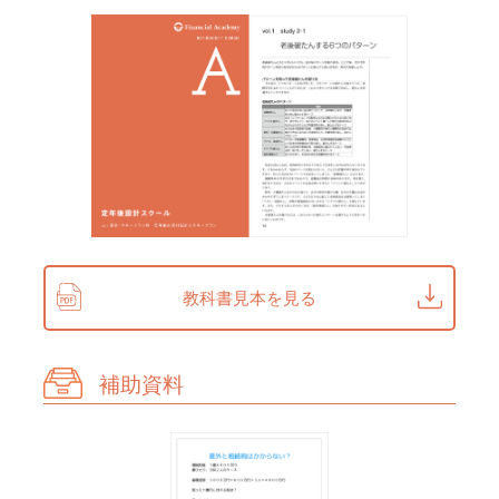
study 1 「納め方」で増やす
5-1-1 厚生年金に入れる仕事をする
5-1-2 「任意加入」「後納」で増やす
5-1-3 簡単で効果の高い「付加年金」
5-1-4 「国民年金基金」で増やす
5-1-5 「確定拠出年金」で増やす
study 2 「受け取り方」で増やす
5-2-1 繰上げ・繰下げ受給
5-2-2 給与と年金のバランス
5-2-3 退職金の受け取り方
教科書見本を見る
5-2-4 iDeCoと絡んだ受け取り方
vol.6 自分年金のつくり方
補助資料
study 1 自分年金づくりのための金融商品
6-1-1 自分年金づくりに向く金融商品
6-1-2 個人年金保険