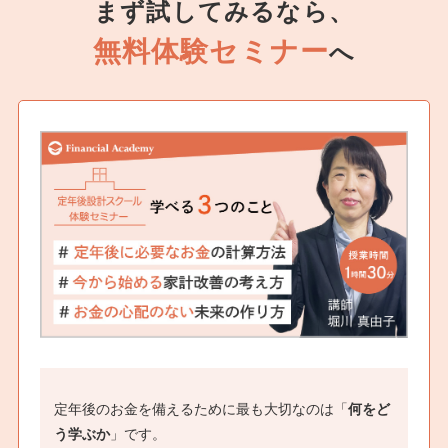
まず試してみるなら、
17-1-3 介護にかかる費用のケーススタディ
無料体験セミナー
へ
study 2 介護にかかるお金を軽減する
17-2-1 公的な負担軽減制度
17-2-2 民間の介護保険を活用する
vol.18 親の介護を考える
study 1 親の介護費用を考える
18-1-1 親の介護の費用をどうするか
study 2 親の介護、こんなときはどうする？
18-2-1 親がひとり暮らしいなったら
18-2-2 いざ、親の介護が必要になったら
18-2-3 介護離職を避けるために
18-2-4 認知症について知る
18-2-5 親の最期を看取る
定年後のお金を備えるために最も大切なのは「
何をど
う学ぶか
」です。