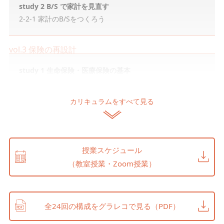
study 2 B/S で家計を見直す
2-2-1 家計のB/Sをつくろう
vol.3 保険の再設計
study 1 生命保険・医療保険の基本
3-1-1 保険の仕組み
3-1-2 基本的な保険の種類
カリキュラム
をすべて見る
3-1-3 公的保障制度と必要保障額
study 2 定年後に向けた保険の再設計
3-2-1 現在の保険契約を確認する
授業スケジュール
3-2-2 保険契約を見直そう
（教室授業・Zoom授業）
3-2-3 さまざまなリスクへの賢い備え方
3-2-4 保険代理店は「販売のプロ」と考える
全24回の構成をグラレコで見る（PDF）
vol.4 公的年金制度の仕組み