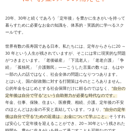
20年、30年と続くであろう「定年後」を豊かに生きがいを持って
暮らすために必要なお金の知識を、体系的・実践的に学べるスク
ールです。
世界有数の長寿国である日本。私たちには、定年からさらに20 ～
30 年という人生が残されていますが、そこには常に現実的な問題
がつきまといます。「老後破産」「下流老人」「老老介護」「争
続」「孤独死」「介護難民」――こうした言葉の数々は、もはや
一部の人の話ではなく、社会全体の問題になりつつあります。
とはいえ、国の財政難に対する打開策は今のところありません。
公的年金をはじめとする社会保障だけに頼るのではなく、
“自分の
定年後は自分で守る”という自助努力が必要な時代なのです。
年金、仕事、保険、住まい、医療費、相続、介護。定年後の不安
のほとんどはお金の不安と直結しています。つまり、
“自分の定年
後は自分で守る”ための近道は、お金について学ぶこと。
そうすれ
ば安心して定年後を迎えることができ、20～30年という残された
時間を、豊かに生きがいを持って過ごすことも可能なのです。