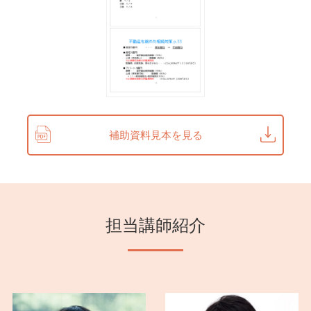
6-1-3 小規模企業共済
6-1-4 個人向け国債
6-1-5 一時払い終身保険
6-1-6 投資信託の積み立て
6-1-7 自分年金のプランニング
vol.7 「定年」との向き合い方
補助資料見本を見る
study 1 定年について考える
7-1-1 定年になった後に一番大事なこと
7-1-2 孤立しないための友人づくり
7-1-3 地域でもインターネットでも居場所をつくろう
7-1-4 タイムデザイン
担当講師紹介
vol.8 定年後の仕事の選択肢
study 1 定年後のキャリアプラン
8-1-1 キャリアを後悔しないためにやるべきこと