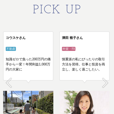
PICK UP
コウスケさん
津田 裕子さん
不動産
外貨・FX
知識ゼロで負った200万円の痛
慎重派の私にぴったりの取引
手から一変！年間利益1,000万
方法を習得。仕事と投資を両
円の大家に
立し、楽しく過ごしたい。
Prev
Next