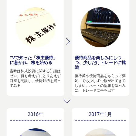
TVで知った「株主優待」
優待商品を楽しみにしつ
に惹かれ、株を始める
つ、少しだけトレードに挑
戦
当時は株式投資に関する知識は
ゼロ。何も考えずにとりあえず
優待券や優待商品をもらって満
口座を開設し、優待銘柄を買っ
足。でも少しずつ欲が出てきて
てみる
しまい、ネットの情報を鵜呑み
に、トレードに手を出す
2016年
2017年1月