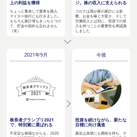
上の利益を獲得
ジ。株の収入に支えられる
ちょっと奮発して愛車を購入、
コロナは我が家の家計にも影
マイカー旅行にも行きました。
響。お金を稼ぐ大変さ、そして
もちろん家計簿もきっちりつけ
労働収入とは別に、投資での収
て、貯金や節約も忘れません
入を持つことの重要性を再認識
（笑）
しました
2021年9月
今後
株長者グランプリ2021
投資を続けながら、新たな
で、特別賞に選ばれる
目標に向け邁進
不安定な相場ながらも、2020
最近は為替にも興味を持ち、テ