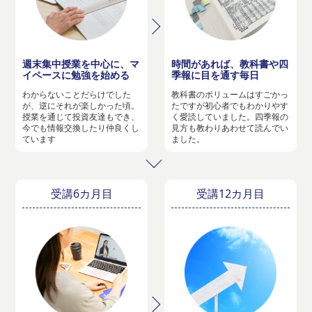
週末集中授業を中心に、マ
時間があれば、教科書や四
イペースに勉強を始める
季報に目を通す毎日
わからないことだらけでした
教科書のボリュームはすごかっ
が、逆にそれが楽しかった頃。
たですが初心者でもわかりやす
授業を通じて投資友達もでき、
く愛読していました。四季報の
今でも情報交換したり仲良くし
見方も教わりあわせて読んでい
ています
ました。
受講6カ月目
受講12カ月目