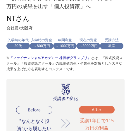
万円の成果を出す「個人投資家」へ
NTさん
会社員/大阪府
入学時の年代
入学時の資金
年間利益
現在の資産
受講方法
20代
～800万円
～1000万円
～3000万円
教室
※
『ファイナンシャルアカデミー 株長者グランプリ』
とは、『株式投資ス
クール』『投資信託スクール』の現役受講生・卒業生を対象とした大きな
成果を上げた方を表彰するコンテストです。
受講後の変化
After
Before
受講1年目で115
"なんとなく投
万円の利益
資”から脱したい