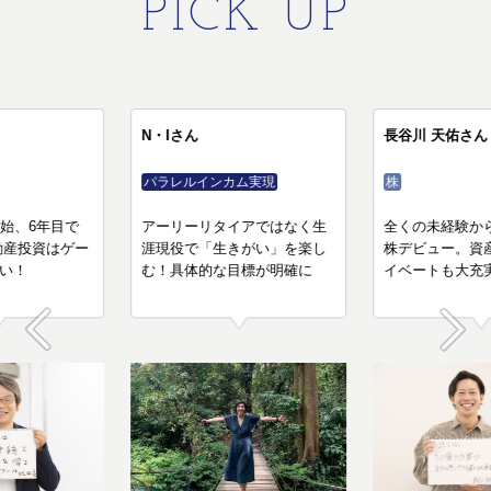
PICK UP
池田 亮さん
N・Iさん
不動産
パラレルインカム実現
30代で受講を開始、6年目で
アーリーリタイアではなく生
FIRE達成。不動産投資はゲー
涯現役で「生きがい」を楽し
ムのように楽しい！
む！具体的な目標が明確に
Prev
Next