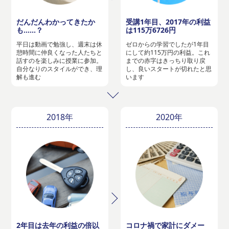
だんだんわかってきたか
受講1年目、2017年の利益
も……？
は115万6726円
平日は動画で勉強し、週末は休
ゼロからの学習でしたが1年目
憩時間に仲良くなった人たちと
にして約115万円の利益。これ
話すのを楽しみに授業に参加。
までの赤字はきっちり取り戻
自分なりのスタイルができ、理
し、良いスタートが切れたと思
解も進む
います
2018年
2020年
2年目は去年の利益の倍以
コロナ禍で家計にダメー