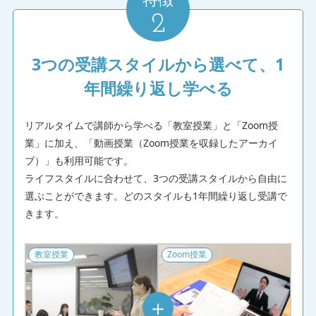
2
vol.7 買い付けと価格交渉のテクニック
3つの受講スタイルから選べて、1
★★★★☆
2026/07/13
年間繰り返し学べる
とても良かった。後は交渉する気力があるか
vol.7 買い付けと価格交渉のテクニック
リアルタイムで講師から学べる「教室授業」と「Zoom授
業」に加え、「動画授業（Zoom授業を収録したアーカイ
ブ）」も利用可能です。
★★★★★
2026/07/12
ライフスタイルに合わせて、3つの受講スタイルから自由に
税金は今までの中で1番難しかったです。 2回転し
選ぶことができます。どのスタイルも1年間繰り返し受講で
ましたが、まだまだ学習が必要だと思いました。 分
きます。
かりやすくご説明いただきありがとうございまし
た。
教室授業
Zoom授業
vol.13 物件力を高めるリノベーションテクニック／
vol.14 利益を守る税金マネジメント
＋