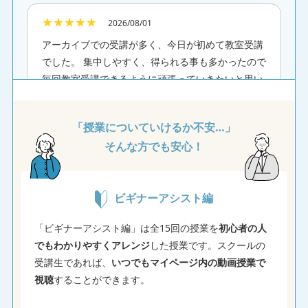
★★★★★
2026/08/01
アーカイブでの受講が多く、今日が初めて教室受講
でした。 集中しやすく、得られる事も多かったので
毎回教室受講できるように頑張っていきたいと思い
ます。
vol.1 不動産投資の世界
「授業についていけるか不安…」
そんな方でも安心！
★★★★★
2026/08/01
vol.1 不動産投資の世界
ビギナーアシスト編
「ビギナーアシスト編」は全15回の授業を
初心者の人
★★★★★
2026/08/01
でもわかりやすくアレンジ
した授業です。スクールの
受講生であれば、
いつでもマイページ内の動画授業で
実体験がわかりやすかった
視聴
することができます。
vol.1 不動産投資の世界