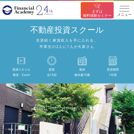
まずは
メニュー
無料体験セミナー
不動産投資スクール
生涯続く家賃収入を手に入れる。
卒業生の2人に1人が大家さん
受講スタイル
授業
教材
受講期間
教室・Zoom
全15回
教科書15冊
1年間