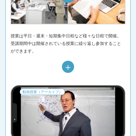
★★★★★
2026/07/12
vol.13 物件力を高めるリノベーションテクニック／
vol.14 利益を守る税金マネジメント
授業は平日・週末・短期集中日程など様々な日程で開催。
受講期間中は開催されている授業に繰り返し参加すること
★★★★★
ができます。
2026/07/12
今日も、とても分かりやすかったです。 先生が不動
＋
産を始めるに至った宇都宮のお話しありがとうござ
いました。 なかなか物件が見当たらず、不動産やめ
ようかなとも思い始めてました。 そんなの要らない
と思っても、とりあえず見に行ってみようと思いま
動画授業（アーカイブ）
した。
vol.13 物件力を高めるリノベーションテクニック／
vol.14 利益を守る税金マネジメント