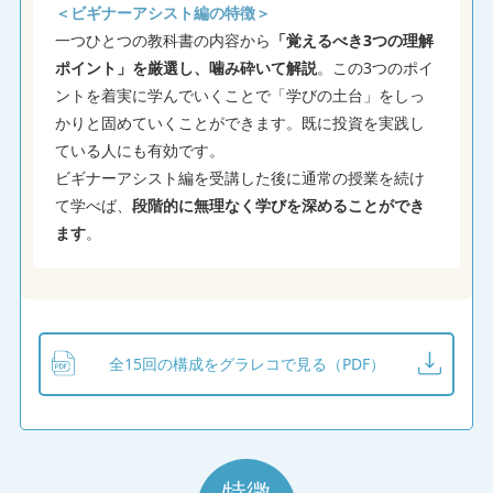
＜ビギナーアシスト編の特徴＞
一つひとつの教科書の内容から
「覚えるべき3つの理解
★★★★★
2026/08/01
ポイント」を厳選し、噛み砕いて解説
。この3つのポイ
vol.1 不動産投資の世界
ントを着実に学んでいくことで「学びの土台」をしっ
かりと固めていくことができます。既に投資を実践し
ている人にも有効です。
★★★★☆
2026/08/01
ビギナーアシスト編を受講した後に通常の授業を続け
vol.1 不動産投資の世界
て学べば、
段階的に無理なく学びを深めることができ
ます
。
★★★★★
2026/07/27
vol.8 売買契約と重要事項説明書
全15回の構成をグラレコで見る（PDF）
★★★★★
2026/07/13
色々なテクニックを伝授いただきありがとうござい
ました。 日曜日に物件を見に行くので、さっそく
特徴
使ってみたいと思います(*^_^*)