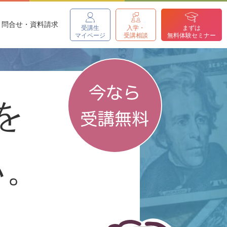
問合せ・資料請求
受講生
入学・
まずは
マイページ
受講相談
無料体験セミナー
を
い。