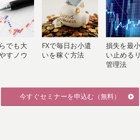
らでも大
FXで毎日お小遣
損失を最
やすノウ
いを稼ぐ方法
い止める
管理法
今すぐセミナーを申込む（無料）