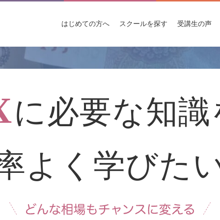
はじめての
方へ
スクールを
探す
受講生
の声
X
に必要な知識
率よく学びた