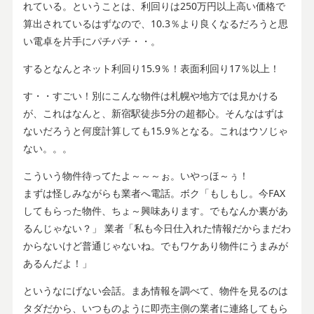
れている。ということは、利回りは250万円以上高い価格で
算出されているはずなので、10.3％より良くなるだろうと思
い電卓を片手にパチパチ・・。
するとなんとネット利回り15.9％！表面利回り17％以上！
す・・すごい！別にこんな物件は札幌や地方では見かける
が、これはなんと、新宿駅徒歩5分の超都心。そんなはずは
ないだろうと何度計算しても15.9％となる。これはウソじゃ
ない。。。
こういう物件待ってたよ～～～ぉ。いやっほ～ぅ！
まずは怪しみながらも業者へ電話。ボク「もしもし。今FAX
してもらった物件、ちょ～興味あります。でもなんか裏があ
るんじゃない？」 業者「私も今日仕入れた情報だからまだわ
からないけど普通じゃないね。でもワケあり物件にうまみが
あるんだよ！」
というなにげない会話。まあ情報を調べて、物件を見るのは
タダだから、いつものように即売主側の業者に連絡してもら