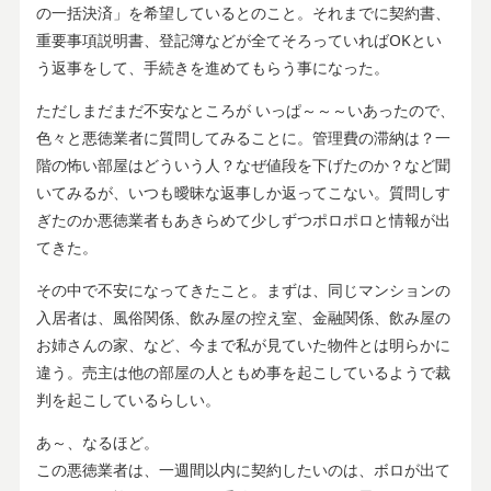
の一括決済」を希望しているとのこと。それまでに契約書、
重要事項説明書、登記簿などが全てそろっていればOKとい
う返事をして、手続きを進めてもらう事になった。
ただしまだまだ不安なところが いっぱ～～～いあったので、
色々と悪徳業者に質問してみることに。管理費の滞納は？一
階の怖い部屋はどういう人？なぜ値段を下げたのか？など聞
いてみるが、いつも曖昧な返事しか返ってこない。質問しす
ぎたのか悪徳業者もあきらめて少しずつポロポロと情報が出
てきた。
その中で不安になってきたこと。まずは、同じマンションの
入居者は、風俗関係、飲み屋の控え室、金融関係、飲み屋の
お姉さんの家、など、今まで私が見ていた物件とは明らかに
違う。売主は他の部屋の人ともめ事を起こしているようで裁
判を起こしているらしい。
あ～、なるほど。
この悪徳業者は、一週間以内に契約したいのは、ボロが出て