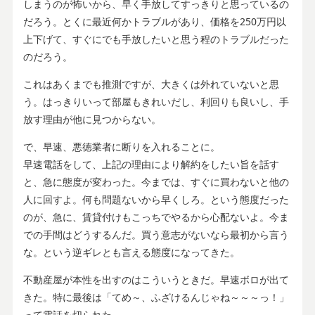
しまうのが怖いから、早く手放してすっきりと思っているの
だろう。とくに最近何かトラブルがあり、価格を250万円以
上下げて、すぐにでも手放したいと思う程のトラブルだった
のだろう。
これはあくまでも推測ですが、大きくは外れていないと思
う。はっきりいって部屋もきれいだし、利回りも良いし、手
放す理由が他に見つからない。
で、早速、悪徳業者に断りを入れることに。
早速電話をして、上記の理由により解約をしたい旨を話す
と、急に態度が変わった。今までは、すぐに買わないと他の
人に回すよ。何も問題ないから早くしろ。という態度だった
のが、急に、賃貸付けもこっちでやるから心配ないよ。今ま
での手間はどうするんだ。買う意志がないなら最初から言う
な。という逆ギレとも言える態度になってきた。
不動産屋が本性を出すのはこういうときだ。早速ボロが出て
きた。特に最後は「てめ～、ふざけるんじゃね～～～っ！」
って電話を切られた。