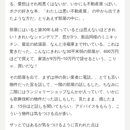
る。愛想はそれ程悪くはないが、いかにも不動産屋っぽい。
ボクの好きな本、「わたしは悪い不動産屋」 の中から出てき
たような方だ。とりあえず部屋の中に。。
部屋にはいると築30年も経っているとは思えないほどきれ
い！きれいなシャンデリア、窓が3つ、新品同様のミニキッ
チン、最近の給湯器、なんと冷蔵庫まで付いている。これは
驚きだった。こんなにきれいな30平米弱の部屋が、600万円
ほどで買えて、家賃が9万円~10万円で貸せるという。こり
ゃ、買いだな！
その部屋を出て、まずは仲の良い業者に電話。。とても言い
物件だった旨を話して、一階の部屋の話しもした。ちなみに
二階にはランジェリーショップなんかが入っていて、いかに
も歌舞伎町の物件だった話しもした。見たまま、感じたま
ま、15分ほど話しを聞いてもらい、アドバイスをもらう。こ
ういう物件は気をつける点が多い。
ザッとではあるが気をつけるように言われた点は