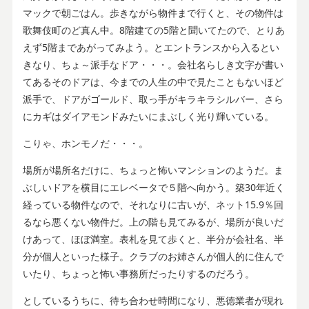
マックで朝ごはん。歩きながら物件まで行くと、その物件は
歌舞伎町のど真ん中。8階建ての5階と聞いてたので、とりあ
えず5階まであがってみよう。とエントランスから入るとい
きなり、ちょ～派手なドア・・・。会社名らしき文字が書い
てあるそのドアは、今までの人生の中で見たこともないほど
派手で、ドアがゴールド、取っ手がキラキラシルバー、さら
にカギはダイアモンドみたいにまぶしく光り輝いている。
こりゃ、ホンモノだ・・・。
場所が場所名だけに、ちょっと怖いマンションのようだ。ま
ぶしいドアを横目にエレベータで５階へ向かう。築30年近く
経っている物件なので、それなりに古いが、ネット15.9％回
るなら悪くない物件だ。上の階も見てみるが、場所が良いだ
けあって、ほぼ満室。表札を見て歩くと、半分が会社名、半
分が個人といった様子。クラブのお姉さんが個人的に住んで
いたり、ちょっと怖い事務所だったりするのだろう。
としているうちに、待ち合わせ時間になり、悪徳業者が現れ