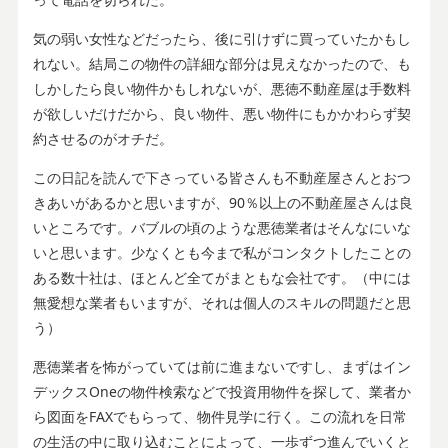
気の弱い女性などだったら、後に引けずに買っていたかもし
れない。結局この物件の詳細な部分は見えなかったので、も
しかしたら良い物件かもしれないが、悪徳不動産屋は手数料
が欲しいだけだから、良い物件、悪い物件にもかかわらず契
約させるのがオチだ。
この日記を読んで下さっている皆さんも不動産屋さんとおつ
きあいがあるかと思いますが、90％以上の不動産屋さんは良
いところです。バブルの頃のような悪徳業者はそんなにいな
いと思います。少なくとも今まで私がコンタクトしたことの
ある数十社は、ほとんど全てがまともな会社です。（中には
無愛想な業者もいますが、それは個人のスキルの問題だと思
う）
悪徳業者を怖がっていては前に進まないですし、まずはイン
デックスOneの物件検索などで投資用物件を探して、業者か
ら図面をFAXでもらって、物件見学に行く。この流れを日常
の生活の中に取り込むことによって、一歩ずつ進んでいくと