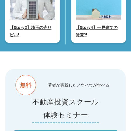
【Story2】埼玉の売り
【Story4】一戸建ての
ビル!
賃貸?!
無料
著者が実践したノウハウが学べる
不動産投資スクール
体験セミナー