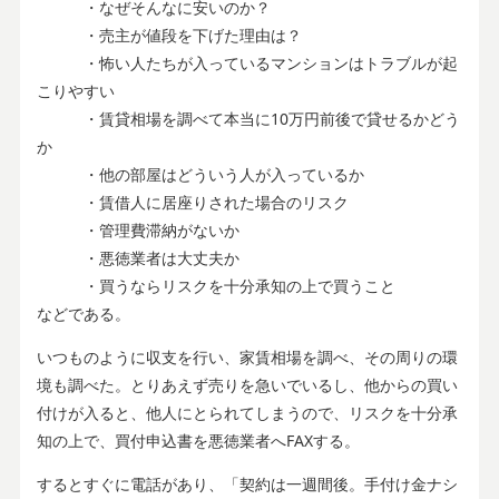
・なぜそんなに安いのか？
・売主が値段を下げた理由は？
・怖い人たちが入っているマンションはトラブルが起
こりやすい
・賃貸相場を調べて本当に10万円前後で貸せるかどう
か
・他の部屋はどういう人が入っているか
・賃借人に居座りされた場合のリスク
・管理費滞納がないか
・悪徳業者は大丈夫か
・買うならリスクを十分承知の上で買うこと
などである。
いつものように収支を行い、家賃相場を調べ、その周りの環
境も調べた。とりあえず売りを急いでいるし、他からの買い
付けが入ると、他人にとられてしまうので、リスクを十分承
知の上で、買付申込書を悪徳業者へFAXする。
するとすぐに電話があり、「契約は一週間後。手付け金ナシ