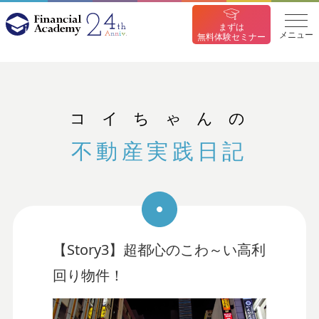
まずは
メニュー
無料体験セミナー
コイちゃんの
不動産実践日記
【Story3】超都心のこわ～い高利
回り物件！